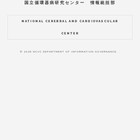
国立循環器病研究センター 情報統括部
NATIONAL CEREBRAL AND CARDIOVASCULAR
CENTER
© 2026 NCVC DEPARTMENT OF INFORMATION GOVERNANCE. .